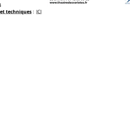
4
 et techniques
:
ICI